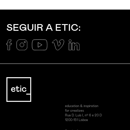
SEGUIR A ETIC:
education & inspiration
for creatives
Rua D. Luís I, nº 6 e 20 D
1200-151 Lisboa