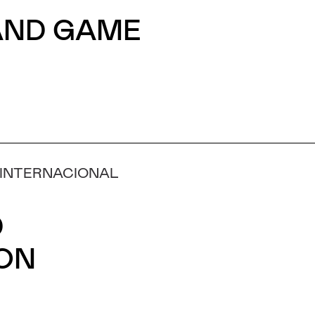
 AND GAME
 INTERNACIONAL
D
ION