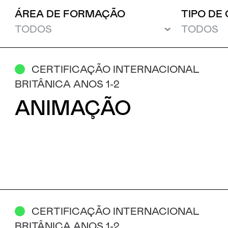
ÁREA DE FORMAÇÃO
TIPO DE
Motivo
CERTIFICAÇÃO INTERNACIONAL
Mensagem
BRITÂNICA ANOS 1-2
ANIMAÇÃO
CERTIFICAÇÃO INTERNACIONAL
Li e aceito a
Política de Privacidade
BRITÂNICA ANOS 1-2