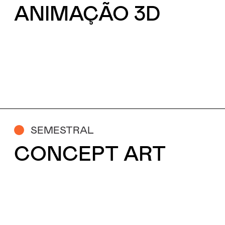
ANIMAÇÃO 3D
Motivo
Mensagem
SEMESTRAL
CONCEPT ART
Li e aceito a
Política de Privacidade