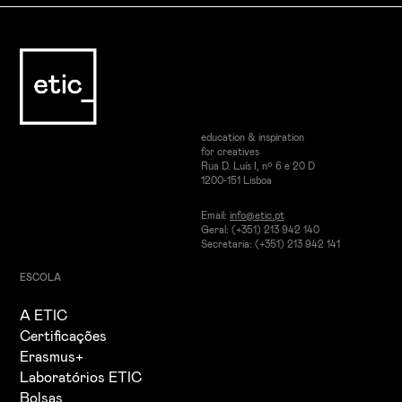
education & inspiration
for creatives
Rua D. Luís I, nº 6 e 20 D
1200-151 Lisboa
Email:
info@etic.pt
Geral: (+351) 213 942 140
Secretaria: (+351) 213 942 141
ESCOLA
A ETIC
Certificações
Erasmus+
Laboratórios ETIC
Bolsas