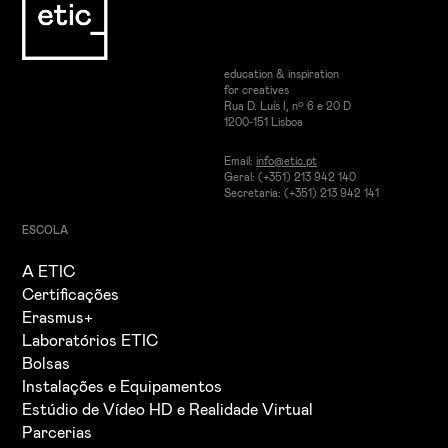
education & inspiration
for creatives
Rua D. Luís I, nº 6 e 20 D
1200-151 Lisboa
Email:
info@etic.pt
Geral: (+351) 213 942 140
Secretaria: (+351) 213 942 141
ESCOLA
A ETIC
Certificações
Erasmus+
Laboratórios ETIC
Bolsas
Instalações e Equipamentos
Estúdio de Vídeo HD e Realidade Virtual
Parcerias