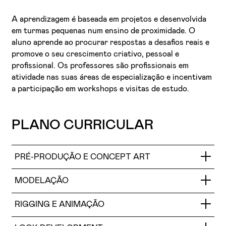
A aprendizagem é baseada em projetos e desenvolvida
em turmas pequenas num ensino de proximidade. O
aluno aprende ao procurar respostas a desafios reais e
promove o seu crescimento criativo, pessoal e
profissional. Os professores são profissionais em
atividade nas suas áreas de especialização e incentivam
a participação em workshops e visitas de estudo.
PLANO CURRICULAR
PRÉ-PRODUÇÃO E CONCEPT ART
MODELAÇÃO
Introdução às ferramentas e técnicas de
manipulação e criação digital.
RIGGING E ANIMAÇÃO
Criação e desenvolvimento de universos
Introdução ao espaço 3D, interface e
gráficos e narrativos.
componentes de uma geometria 3D.