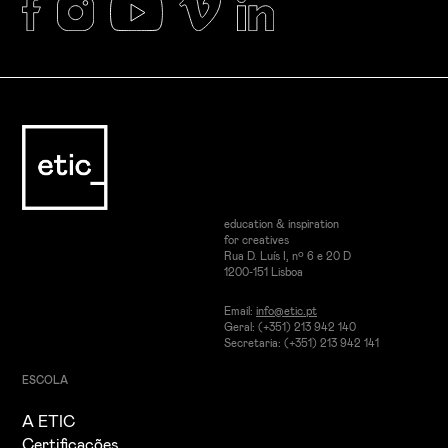
education & inspiration
for creatives
Rua D. Luís I, nº 6 e 20 D
1200-151 Lisboa
Email:
info@etic.pt
Geral: (+351) 213 942 140
Secretaria: (+351) 213 942 141
ESCOLA
A ETIC
Certificações