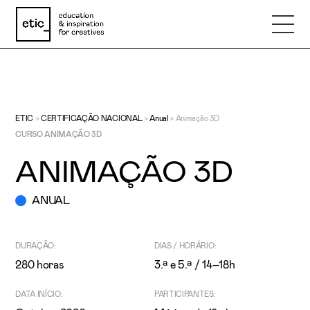
Nome
ETIC
>
CERTIFICAÇÃO NACIONAL
>
Anual
>
Animação 3D
CURSO ANIMAÇÃO 3D
Email
ANIMAÇÃO 3D
Telefone
ANUAL
Motivo
DURAÇÃO:
DIAS / HORÁRIO:
280 horas
3.ª e 5.ª / 14–18h
Mensagem
DATA INÍCIO:
PARTICIPANTES: