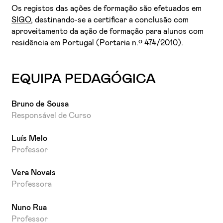
Introdução ao Adobe Audition.
de Animação.
Os registos das ações de formação são efetuados em
Edição áudio multi-pista para sonorização das
SIGO
, destinando-se a certificar a conclusão com
curtas de Animação.
aproveitamento da ação de formação para alunos com
residência em Portugal (Portaria n.º 474/2010).
EQUIPA PEDAGÓGICA
Bruno de Sousa
Responsável de Curso
Luís Melo
Professor
Vera Novais
Professora
Nuno Rua
Professor