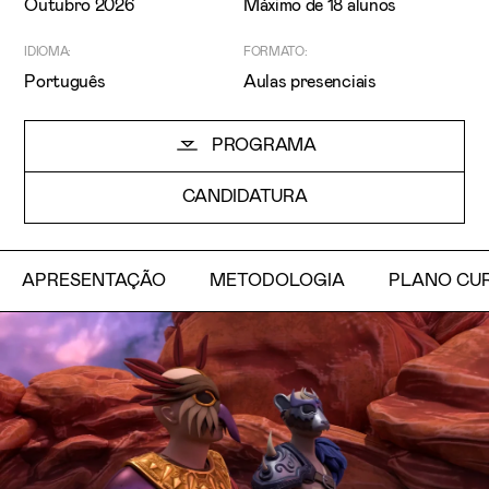
Outubro 2026
Máximo de 18 alunos
IDIOMA:
FORMATO:
Português
Aulas presenciais
PROGRAMA
CANDIDATURA
Li e aceito a
Política de Privacidade
Aceito receber emails sobre novidades da ETIC
APRESENTAÇÃO
METODOLOGIA
PLANO CU