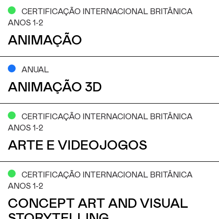
para os quais recomendamos um nível mínimo de inglês
CERTIFICAÇÃO INTERNACIONAL BRITÂNICA
B1 (uma vez que as aulas são lecionadas em inglês bem
ANOS 1-2
como o desenvolvimento dos trabalhos).
ANIMAÇÃO
Para alunos que pretendam ingressar no 3º ano dos
cursos de certificação internacional deverão
ANUAL
apresentar provas de conhecimento de inglês nível B2.
ANIMAÇÃO 3D
CERTIFICAÇÃO INTERNACIONAL BRITÂNICA
ANOS 1-2
ARTE E VIDEOJOGOS
CERTIFICAÇÃO INTERNACIONAL BRITÂNICA
ANOS 1-2
CONCEPT ART AND VISUAL
STORYTELLING