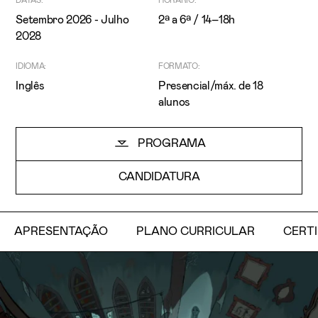
DATAS:
HORÁRIO:
Setembro 2026 - Julho
2ª a 6ª / 14–18h
2028
IDIOMA:
FORMATO:
Inglês
Presencial/máx. de 18
alunos
Li e aceito a
Política de Privacidade
PROGRAMA
Aceito receber emails sobre novidades da ETIC
CANDIDATURA
APRESENTAÇÃO
PLANO CURRICULAR
CERT