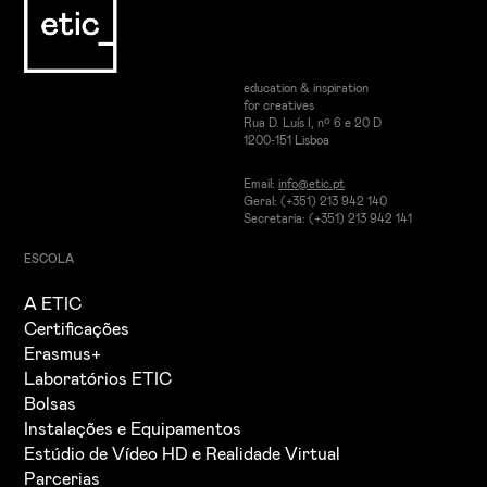
education & inspiration
for creatives
Rua D. Luís I, nº 6 e 20 D
1200-151 Lisboa
Email:
info@etic.pt
Geral: (+351) 213 942 140
Secretaria: (+351) 213 942 141
ESCOLA
A ETIC
Certificações
Erasmus+
Laboratórios ETIC
Bolsas
Instalações e Equipamentos
Estúdio de Vídeo HD e Realidade Virtual
Parcerias