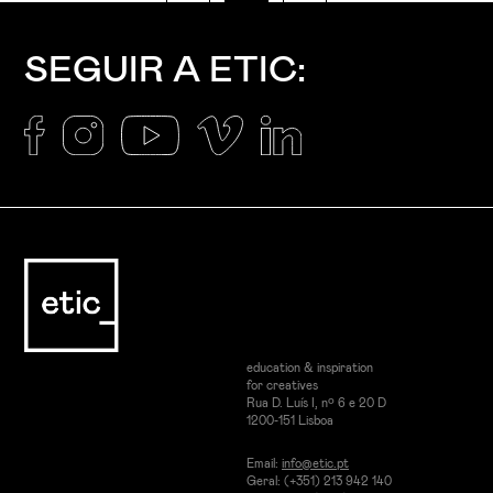
SEGUIR A ETIC:
education & inspiration
for creatives
Rua D. Luís I, nº 6 e 20 D
1200-151 Lisboa
Email:
info@etic.pt
Geral: (+351) 213 942 140