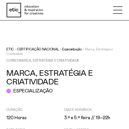
Nome
ETIC
>
CERTIFICAÇÃO NACIONAL
>
Especialização
>
Marca, Estratégia e
Criatividade
Email
CURSO MARCA, ESTRATÉGIA E CRIATIVIDADE
MARCA, ESTRATÉGIA E
Telefone
CRIATIVIDADE
ESPECIALIZAÇÃO
Motivo
DURAÇÃO:
DIAS E HORÁRIOS:
120 Horas
3.ª e 5.ª feira // 19–22h
Mensagem