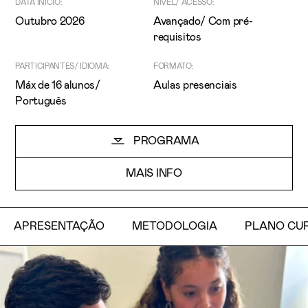
DATA INÍCIO:
NÍVEL/ ACESSO:
Outubro 2026
Avançado/ Com pré-
requisitos
PARTICIPANTES/ IDIOMA:
FORMATO:
Máx de 16 alunos/
Aulas presenciais
Português
Li e aceito a
Política de Privacidade
PROGRAMA
Aceito receber emails sobre novidades da ETIC
MAIS INFO
APRESENTAÇÃO
METODOLOGIA
PLANO CU