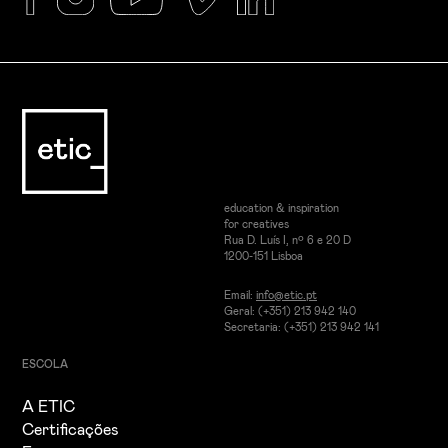
education & inspiration
for creatives
Rua D. Luís I, nº 6 e 20 D
1200-151 Lisboa
Email:
info@etic.pt
Geral: (+351) 213 942 140
Secretaria: (+351) 213 942 141
ESCOLA
A ETIC
Certificações