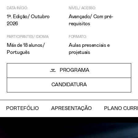
DATA INÍCIO:
NÍVEL/ ACESSO:
1ª. Edição/ Outubro
Avançado/ Com pré-
2026
requisitos
PARTICIPANTES/ IDIOMA:
FORMATO:
Máx de 18 alunos/
Aulas presenciais e
Português
projetuais
Li e aceito a
Política de Privacidade
PROGRAMA
Aceito receber emails sobre novidades da ETIC
CANDIDATURA
PORTEFÓLIO
APRESENTAÇÃO
PLANO CURR