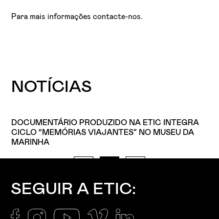
Para mais informações contacte-nos.
NOTÍCIAS
MENTÁRIO PRODUZIDO NA ETIC INTEGRA
TENS 48
O “MEMÓRIAS VIAJANTES” NO MUSEU DA
O DESAF
NHA
SEGUIR A ETIC: