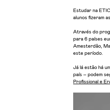
Aceito receber emails sobre novidades da ETIC
Estudar na ETIC
alunos fizeram a
Através do prog
para 6 países eu
Amesterdão, Mad
este período.
Já lá estão há u
país – podem se
Profissional e E