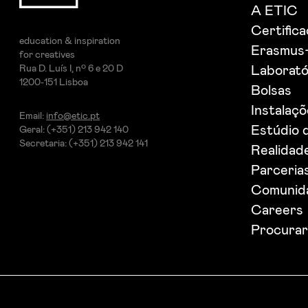
A ETIC
Certific
education & inspiration
Erasmus
for creatives
Rua D. Luís I, nº 6 e 20 D
Laborató
1200-151 Lisboa
Bolsas
Instalaç
Email:
info@etic.pt
Estúdio 
Geral: (+351) 213 942 140
Secretaria: (+351) 213 942 141
Realidade
Parceria
Comunida
Careers
Procurar