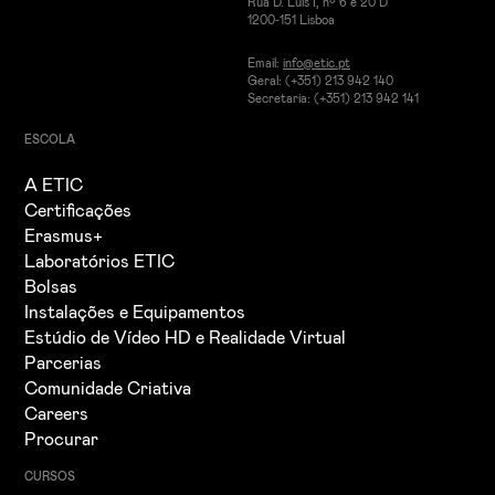
Rua D. Luís I, nº 6 e 20 D
1200-151 Lisboa
Email:
info@etic.pt
Geral: (+351) 213 942 140
Secretaria: (+351) 213 942 141
ESCOLA
A ETIC
Certificações
Erasmus+
Laboratórios ETIC
Bolsas
Instalações e Equipamentos
Estúdio de Vídeo HD e Realidade Virtual
Parcerias
Comunidade Criativa
Careers
Procurar
CURSOS