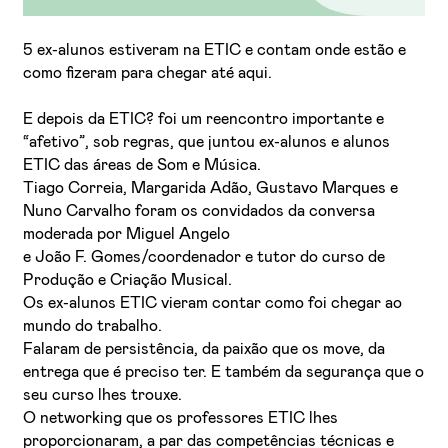
5 ex-alunos estiveram na ETIC e contam onde estão e
como fizeram para chegar até aqui.
E depois da ETIC? foi um reencontro importante e
“afetivo”, sob regras, que juntou ex-alunos e alunos
ETIC das áreas de Som e Música.
Tiago Correia, Margarida Adão, Gustavo Marques e
Li e aceito a
Política de Privacidade
Nuno Carvalho foram os convidados da conversa
moderada por Miguel Angelo
Aceito receber emails sobre novidades da ETIC
e João F. Gomes/coordenador e tutor do curso de
Produção e Criação Musical.
Os ex-alunos ETIC vieram contar como foi chegar ao
mundo do trabalho.
Falaram de persistência, da paixão que os move, da
entrega que é preciso ter. E também da segurança que o
seu curso lhes trouxe.
O networking que os professores ETIC lhes
proporcionaram, a par das competências técnicas e