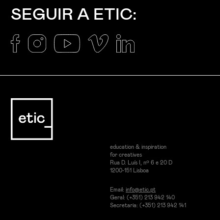
SEGUIR A ETIC:
education & inspiration
for creatives
Rua D. Luís I, nº 6 e 20 D
1200-151 Lisboa
Email:
info@etic.pt
Geral: (+351) 213 942 140
Secretaria: (+351) 213 942 141