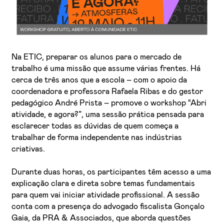
Na ETIC, preparar os alunos para o mercado de
trabalho é uma missão que assume várias frentes. Há
cerca de três anos que a escola – com o apoio da
coordenadora e professora Rafaela Ribas e do gestor
Li e aceito a
Política de Privacidade
pedagógico André Prista – promove o workshop “Abri
atividade, e agora?”, uma sessão prática pensada para
Aceito receber emails sobre novidades da ETIC
esclarecer todas as dúvidas de quem começa a
trabalhar de forma independente nas indústrias
criativas.
Durante duas horas, os participantes têm acesso a uma
explicação clara e direta sobre temas fundamentais
para quem vai iniciar atividade profissional. A sessão
conta com a presença do advogado fiscalista Gonçalo
Gaia, da PRA & Associados, que aborda questões