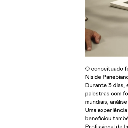
Aceito receber emails sobre novidades da ETIC
O conceituado f
Niside Panebianc
Durante 3 dias,
palestras com fo
mundiais, análise
Uma experiênci
beneficiou també
Profissional de