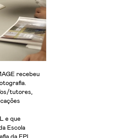
´IMAGE recebeu
otografia.
fos/tutores,
icações
L e que
 da Escola
fia da EPI.