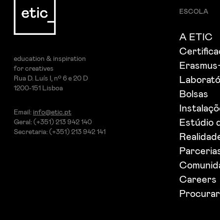
ESCOLA
A ETIC
Certific
education & inspiration
Erasmus
for creatives
Rua D. Luís I, nº 6 e 20 D
Laborató
1200-151 Lisboa
Bolsas
Instalaç
Email:
info@etic.pt
Estúdio 
Geral: (+351) 213 942 140
Secretaria: (+351) 213 942 141
Realidade
Parceria
Comunida
Careers
Procurar