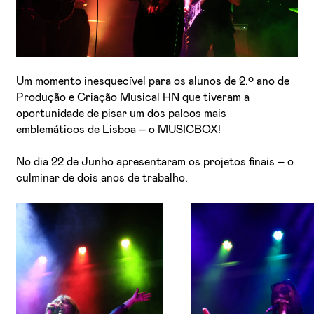
Um momento inesquecível para os alunos de 2.º ano de
Produção e Criação Musical HN que tiveram a
oportunidade de pisar um dos palcos mais
emblemáticos de Lisboa – o MUSICBOX!
Li e aceito a
Política de Privacidade
No dia 22 de Junho apresentaram os projetos finais – o
Aceito receber emails sobre novidades da ETIC
culminar de dois anos de trabalho.