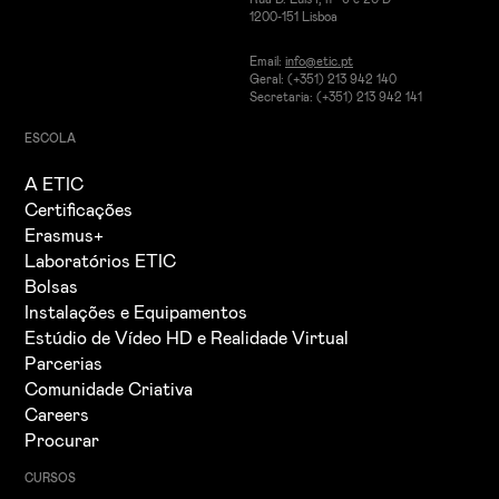
1200-151 Lisboa
Email:
info@etic.pt
Geral: (+351) 213 942 140
Secretaria: (+351) 213 942 141
ESCOLA
A ETIC
Certificações
Erasmus+
Laboratórios ETIC
Bolsas
Instalações e Equipamentos
Estúdio de Vídeo HD e Realidade Virtual
Parcerias
Comunidade Criativa
Careers
Procurar
CURSOS