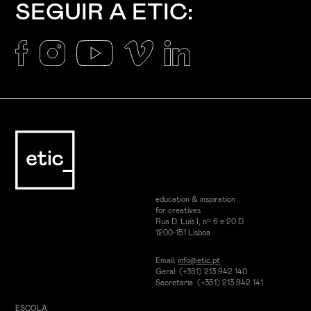
SEGUIR A ETIC:
education & inspiration
for creatives
Rua D. Luís I, nº 6 e 20 D
1200-151 Lisboa
Email:
info@etic.pt
Geral: (+351) 213 942 140
Secretaria: (+351) 213 942 141
ESCOLA