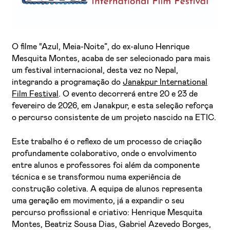
O filme “Azul, Meia-Noite”, do ex-aluno Henrique
Mesquita Montes, acaba de ser selecionado para mais
um festival internacional, desta vez no Nepal,
integrando a programação do
Janakpur International
Film Festival
. O evento decorrerá entre 20 e 23 de
Li e aceito a
Política de Privacidade
fevereiro de 2026, em Janakpur, e esta seleção reforça
o percurso consistente de um projeto nascido na ETIC.
Aceito receber emails sobre novidades da ETIC
Este trabalho é o reflexo de um processo de criação
profundamente colaborativo, onde o envolvimento
entre alunos e professores foi além da componente
técnica e se transformou numa experiência de
construção coletiva. A equipa de alunos representa
uma geração em movimento, já a expandir o seu
percurso profissional e criativo: Henrique Mesquita
Montes, Beatriz Sousa Dias, Gabriel Azevedo Borges,