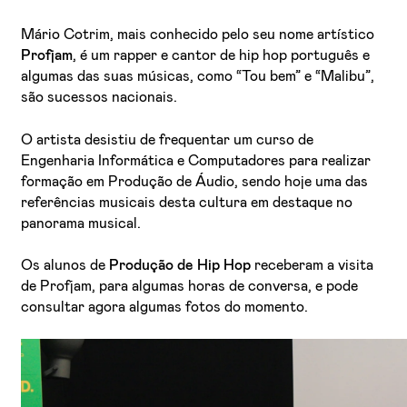
Mário Cotrim, mais conhecido pelo seu nome artístico
Profjam
, é um rapper e cantor de hip hop português e
algumas das suas músicas, como “Tou bem” e “Malibu”,
são sucessos nacionais.
O artista desistiu de frequentar um curso de
Engenharia Informática e Computadores para realizar
formação em Produção de Áudio, sendo hoje uma das
Li e aceito a
Política de Privacidade
referências musicais desta cultura em destaque no
Aceito receber emails sobre novidades da ETIC
panorama musical.
Os alunos de
Produção de Hip Hop
receberam a visita
de Profjam, para algumas horas de conversa, e pode
consultar agora algumas fotos do momento.