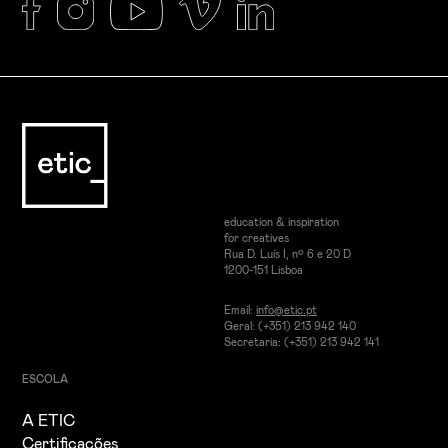
education & inspiration
for creatives
Rua D. Luís I, nº 6 e 20 D
1200-151 Lisboa
Email:
info@etic.pt
Geral: (+351) 213 942 140
Secretaria: (+351) 213 942 141
ESCOLA
A ETIC
Certificações