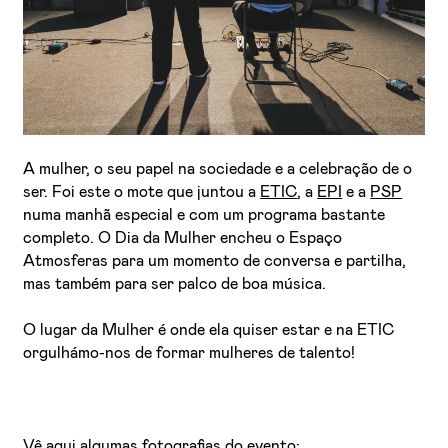
A mulher, o seu papel na sociedade e a celebração de o
ser. Foi este o mote que juntou a
ETIC
, a
EPI
e a
PSP
Li e aceito a
Política de Privacidade
numa manhã especial e com um programa bastante
Aceito receber emails sobre novidades da ETIC
completo. O Dia da Mulher encheu o Espaço
Atmosferas para um momento de conversa e partilha,
mas também para ser palco de boa música.
O lugar da Mulher é onde ela quiser estar e na ETIC
orgulhámo-nos de formar mulheres de talento!
Vê aqui algumas fotografias do evento: