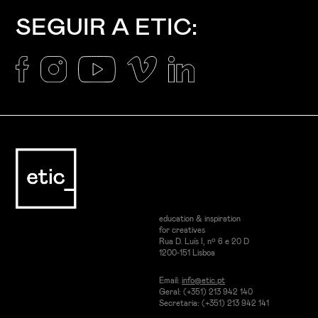
SEGUIR A ETIC:
education & inspiration
for creatives
Rua D. Luís I, nº 6 e 20 D
1200-151 Lisboa
Email:
info@etic.pt
Geral: (+351) 213 942 140
Secretaria: (+351) 213 942 141