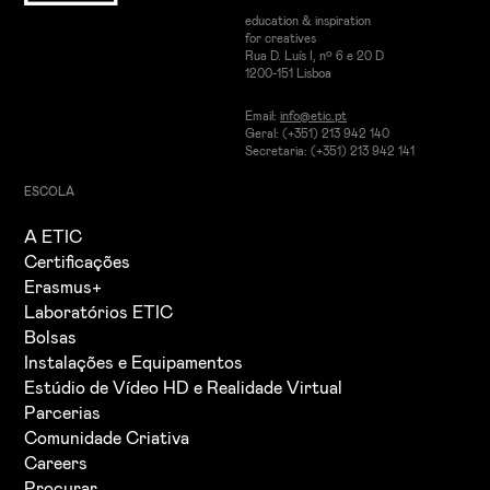
education & inspiration
for creatives
Rua D. Luís I, nº 6 e 20 D
1200-151 Lisboa
Email:
info@etic.pt
Geral: (+351) 213 942 140
Secretaria: (+351) 213 942 141
ESCOLA
A ETIC
Certificações
Erasmus+
Laboratórios ETIC
Bolsas
Instalações e Equipamentos
Estúdio de Vídeo HD e Realidade Virtual
Parcerias
Comunidade Criativa
Careers
Procurar