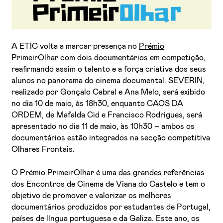
A ETIC volta a marcar presença no
Prémio
PrimeirOlhar
com dois documentários em competição,
reafirmando assim o talento e a força criativa dos seus
alunos no panorama do cinema documental. SEVERIN,
realizado por Gonçalo Cabral e Ana Melo, será exibido
Li e aceito a
Política de Privacidade
no dia 10 de maio, às 18h30, enquanto CAOS DA
ORDEM, de Mafalda Cid e Francisco Rodrigues, será
Aceito receber emails sobre novidades da ETIC
apresentado no dia 11 de maio, às 10h30 – ambos os
documentários estão integrados na secção competitiva
Olhares Frontais.
O Prémio PrimeirOlhar é uma das grandes referências
dos Encontros de Cinema de Viana do Castelo e tem o
objetivo de promover e valorizar os melhores
documentários produzidos por estudantes de Portugal,
países de língua portuguesa e da Galiza. Este ano, os