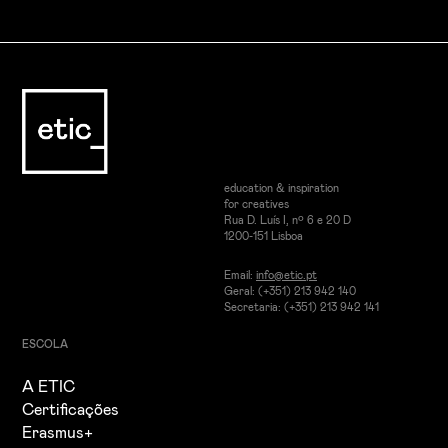
education & inspiration
for creatives
Rua D. Luís I, nº 6 e 20 D
1200-151 Lisboa
Email:
info@etic.pt
Geral: (+351) 213 942 140
Secretaria: (+351) 213 942 141
ESCOLA
A ETIC
Certificações
Erasmus+