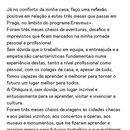
Já no conforto da minha casa, faço uma reflexão
positiva em relação a estes três meses que passei em
Praga, no âmbito do programa Erasmus+.
Foram três meses cheios de aventuras, desafios e
imprevistos que ficam marcados na minha jornada
pessoal e profissional.
Sem dúvida que o trabalho em equipa, a entreajuda e a
empatia são características fundamentais numa
Li e aceito a
Política de Privacidade
experiência destas, tanto a nível profissional como
Aceito receber emails sobre novidades da ETIC
pessoal, com os colegas de casa, e, apesar de tudo,
fomos capazes de aprender e melhorar para tornar o
futuro um lugar melhor para todos.
A Chéquia é, sem dúvida, um lugar incrível e
entusiasmante para se aprender, visitar e vivenciar a
cultura.
Foram três meses cheios de viagens às cidades checas
e aos países vizinhos, aos concertos e óperas, aos
museus e monumentos, que me fizeram aprender e
inspirar imenso para futuros trabalhos e que moldaram