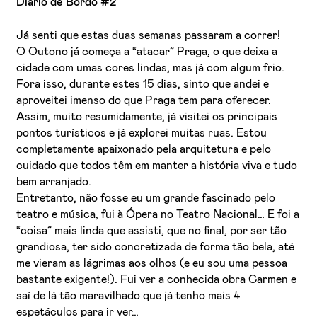
Diário de Bordo #2
Já senti que estas duas semanas passaram a correr!
O Outono já começa a “atacar” Praga, o que deixa a
cidade com umas cores lindas, mas já com algum frio.
Fora isso, durante estes 15 dias, sinto que andei e
aproveitei imenso do que Praga tem para oferecer.
Assim, muito resumidamente, já visitei os principais
pontos turísticos e já explorei muitas ruas. Estou
completamente apaixonado pela arquitetura e pelo
cuidado que todos têm em manter a história viva e tudo
bem arranjado.
Entretanto, não fosse eu um grande fascinado pelo
teatro e música, fui à Ópera no Teatro Nacional… E foi a
“coisa” mais linda que assisti, que no final, por ser tão
grandiosa, ter sido concretizada de forma tão bela, até
me vieram as lágrimas aos olhos (e eu sou uma pessoa
bastante exigente!). Fui ver a conhecida obra Carmen e
saí de lá tão maravilhado que já tenho mais 4
espetáculos para ir ver…