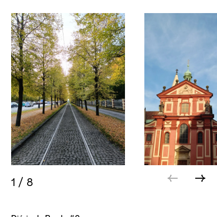
1
/
8