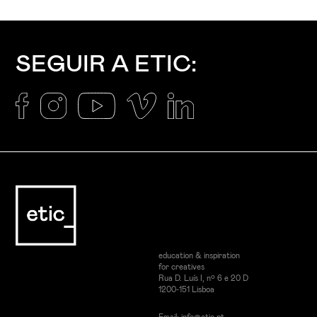
SEGUIR A ETIC:
education & inspiration
for creatives
Rua D. Luís I, nº 6 e 20 D
1200-151 Lisboa