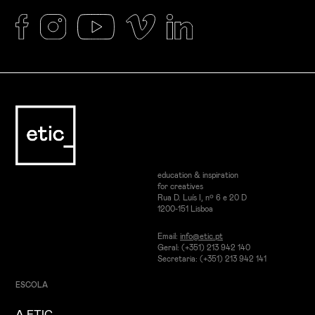
education & inspiration
for creatives
Rua D. Luís I, nº 6 e 20 D
1200-151 Lisboa
Email:
info@etic.pt
Geral: (+351) 213 942 140
Secretaria: (+351) 213 942 141
ESCOLA
A ETIC