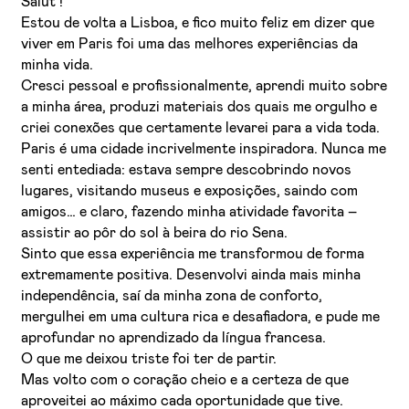
Salut !
Estou de volta a Lisboa, e fico muito feliz em dizer que
viver em Paris foi uma das melhores experiências da
minha vida.
Cresci pessoal e profissionalmente, aprendi muito sobre
a minha área, produzi materiais dos quais me orgulho e
criei conexões que certamente levarei para a vida toda.
Paris é uma cidade incrivelmente inspiradora. Nunca me
senti entediada: estava sempre descobrindo novos
Li e aceito a
Política de Privacidade
lugares, visitando museus e exposições, saindo com
amigos… e claro, fazendo minha atividade favorita –
Aceito receber emails sobre novidades da ETIC
assistir ao pôr do sol à beira do rio Sena.
Sinto que essa experiência me transformou de forma
extremamente positiva. Desenvolvi ainda mais minha
independência, saí da minha zona de conforto,
mergulhei em uma cultura rica e desafiadora, e pude me
aprofundar no aprendizado da língua francesa.
O que me deixou triste foi ter de partir.
Mas volto com o coração cheio e a certeza de que
aproveitei ao máximo cada oportunidade que tive.