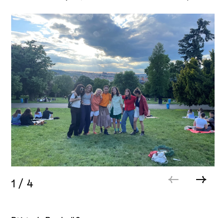
1
/
4