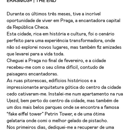
ERASMUS+ | THE END
Durante os últimos três meses, tive a incrível
oportunidade de viver em Praga, a encantadora capital
da República Checa.
Esta cidade, rica em história e cultura, foi o cenário
perfeito para uma experiência transformadora, onde
não só explorei novos lugares, mas também fiz amizades
que levarei para a vida toda.
Li e aceito a
Política de Privacidade
Cheguei a Praga no final de fevereiro, e a cidade
recebeu-me com o seu clima difícil, contudo de
Aceito receber emails sobre novidades da ETIC
paisagens encantadoras.
As ruas pitorescas, edifícios históricos e a
impressionante arquitetura gótica do centro da cidade
cedo cativaram-me. Instalei-me num apartamento na rua
Ujezd, bem perto do centro da cidade, mas também de
um dos mais belos parques onde se encontra a famosa
“fake eiffel tower” Petrin Tower, e de uma ótima
gelataria onde comi o melhor gelado de pistacho.
Nos primeiros dias, dediquei-me a recuperar de uma