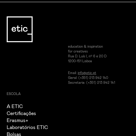
education & inspiration
for creatives
Rua D. Luís I, nº 6 e 20 D
1200-151 Lisboa
Email:
info@etic.pt
Geral: (+351) 213 942 140
Secretaria: (+351) 213 942 141
ESCOLA
A ETIC
Certificações
Erasmus+
Laboratórios ETIC
Bolsas