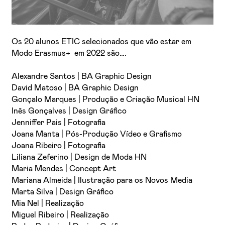
Os 20 alunos ETIC selecionados que vão estar em
Modo Erasmus+ em 2022 são….
Alexandre Santos | BA Graphic Design
David Matoso | BA Graphic Design
Gonçalo Marques | Produção e Criação Musical HN
Li e aceito a
Política de Privacidade
Inês Gonçalves | Design Gráfico
Aceito receber emails sobre novidades da ETIC
Jenniffer Pais | Fotografia
Joana Manta | Pós-Produção Vídeo e Grafismo
Joana Ribeiro | Fotografia
Liliana Zeferino | Design de Moda HN
Maria Mendes | Concept Art
Mariana Almeida | Ilustração para os Novos Media
Marta Silva | Design Gráfico
Mia Nel | Realização
Miguel Ribeiro | Realização