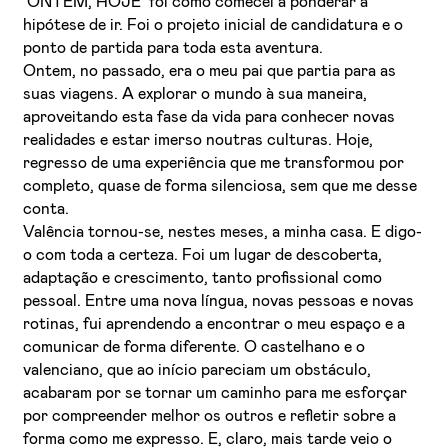
‘ONTEM, HOJE’ foi como comecei a ponderar a
hipótese de ir. Foi o projeto inicial de candidatura e o
ponto de partida para toda esta aventura.
Ontem, no passado, era o meu pai que partia para as
suas viagens. A explorar o mundo à sua maneira,
aproveitando esta fase da vida para conhecer novas
realidades e estar imerso noutras culturas. Hoje,
regresso de uma experiência que me transformou por
completo, quase de forma silenciosa, sem que me desse
Li e aceito a
Política de Privacidade
conta.
Valência tornou-se, nestes meses, a minha casa. E digo-
Aceito receber emails sobre novidades da ETIC
o com toda a certeza. Foi um lugar de descoberta,
adaptação e crescimento, tanto profissional como
pessoal. Entre uma nova língua, novas pessoas e novas
rotinas, fui aprendendo a encontrar o meu espaço e a
comunicar de forma diferente. O castelhano e o
valenciano, que ao início pareciam um obstáculo,
acabaram por se tornar um caminho para me esforçar
por compreender melhor os outros e refletir sobre a
forma como me expresso. E, claro, mais tarde veio o