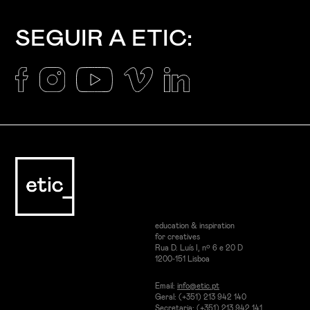
SEGUIR A ETIC:
education & inspiration
for creatives
Rua D. Luís I, nº 6 e 20 D
1200-151 Lisboa
Email:
info@etic.pt
Geral: (+351) 213 942 140
Secretaria: (+351) 213 942 141