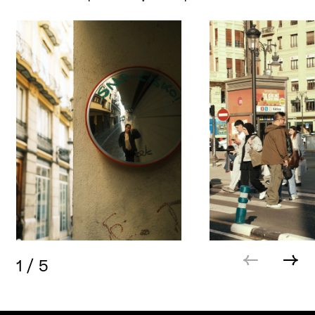
1
/
5