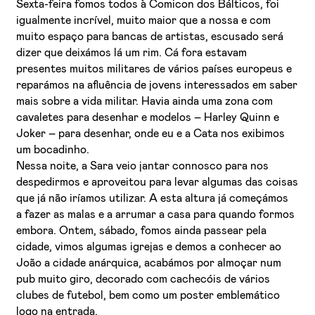
Sexta-feira fomos todos à Comicon dos Bálticos, foi
igualmente incrível, muito maior que a nossa e com
muito espaço para bancas de artistas, escusado será
dizer que deixámos lá um rim. Cá fora estavam
presentes muitos militares de vários países europeus e
reparámos na afluência de jovens interessados em saber
mais sobre a vida militar. Havia ainda uma zona com
cavaletes para desenhar e modelos – Harley Quinn e
Joker – para desenhar, onde eu e a Cata nos exibimos
um bocadinho.
Nessa noite, a Sara veio jantar connosco para nos
despedirmos e aproveitou para levar algumas das coisas
que já não iríamos utilizar. A esta altura já começámos
a fazer as malas e a arrumar a casa para quando formos
embora. Ontem, sábado, fomos ainda passear pela
cidade, vimos algumas igrejas e demos a conhecer ao
João a cidade anárquica, acabámos por almoçar num
pub muito giro, decorado com cachecóis de vários
clubes de futebol, bem como um poster emblemático
logo na entrada.