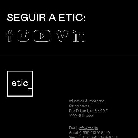
SEGUIR A ETIC:
education & inspiration
for creatives
Rua D. Luís I, nº 6 e 20 D
1200-151 Lisboa
Email:
info@etic.pt
Geral: (+351) 213 942 140
Secretaria: (+351) 213 942 141