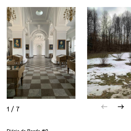
1
/
7