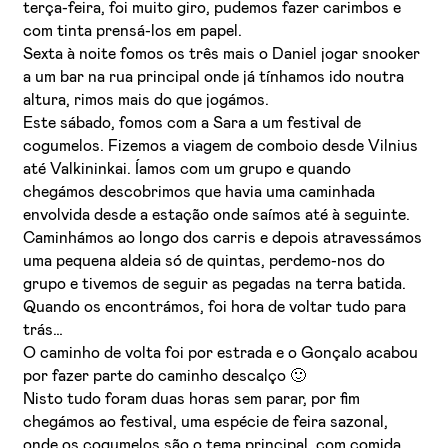
terça-feira, foi muito giro, pudemos fazer carimbos e
com tinta prensá-los em papel.
Sexta à noite fomos os três mais o Daniel jogar snooker
a um bar na rua principal onde já tínhamos ido noutra
altura, rimos mais do que jogámos.
Este sábado, fomos com a Sara a um festival de
cogumelos. Fizemos a viagem de comboio desde Vilnius
até Valkininkai. Íamos com um grupo e quando
chegámos descobrimos que havia uma caminhada
envolvida desde a estação onde saímos até à seguinte.
Caminhámos ao longo dos carris e depois atravessámos
uma pequena aldeia só de quintas, perdemo-nos do
grupo e tivemos de seguir as pegadas na terra batida.
Quando os encontrámos, foi hora de voltar tudo para
trás…
O caminho de volta foi por estrada e o Gonçalo acabou
por fazer parte do caminho descalço 🙂
Nisto tudo foram duas horas sem parar, por fim
chegámos ao festival, uma espécie de feira sazonal,
onde os cogumelos são o tema principal, com comida,