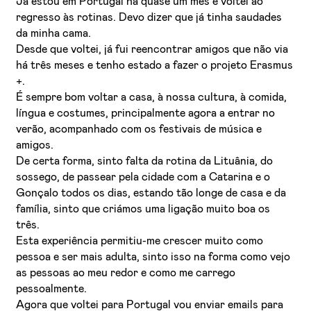
Já estou em Portugal há quase um mês e voltei ao
regresso às rotinas. Devo dizer que já tinha saudades
da minha cama.
Desde que voltei, já fui reencontrar amigos que não via
há três meses e tenho estado a fazer o projeto Erasmus
+.
É sempre bom voltar a casa, à nossa cultura, à comida,
língua e costumes, principalmente agora a entrar no
verão, acompanhado com os festivais de música e
Li e aceito a
Política de Privacidade
amigos.
De certa forma, sinto falta da rotina da Lituânia, do
Aceito receber emails sobre novidades da ETIC
sossego, de passear pela cidade com a Catarina e o
Gonçalo todos os dias, estando tão longe de casa e da
família, sinto que criámos uma ligação muito boa os
três.
Esta experiência permitiu-me crescer muito como
pessoa e ser mais adulta, sinto isso na forma como vejo
as pessoas ao meu redor e como me carrego
pessoalmente.
Agora que voltei para Portugal vou enviar emails para