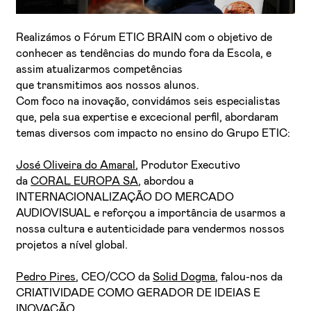
Realizámos o Fórum ETIC BRAIN com o objetivo de
conhecer as tendências do mundo fora da Escola, e
assim atualizarmos competências
que transmitimos aos nossos alunos.
Com foco na inovação, convidámos seis especialistas
que, pela sua expertise e excecional perfil, abordaram
temas diversos com impacto no ensino do Grupo ETIC:
Li e aceito a
Política de Privacidade
Aceito receber emails sobre novidades da ETIC
José Oliveira do Amaral
, Produtor Executivo
da
CORAL EUROPA SA
, abordou a
INTERNACIONALIZAÇÃO DO MERCADO
AUDIOVISUAL e reforçou a importância de usarmos a
nossa cultura e autenticidade para vendermos nossos
projetos a nível global.
Pedro Pires
, CEO/CCO da
Solid Dogma
, falou-nos da
CRIATIVIDADE COMO GERADOR DE IDEIAS E
INOVAÇÃO.