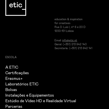
education & inspiration
for creatives
Rua D. Luís I, nº 6 e 20 D
1200-151 Lisboa
Email:
info@etic.pt
Geral: (+351) 213 942 140
Secretaria: (+351) 213 942 141
ESCOLA
A ETIC
Certificações
Erasmus+
Laboratórios ETIC
Bolsas
Instalações e Equipamentos
Estúdio de Vídeo HD e Realidade Virtual
Parcerias