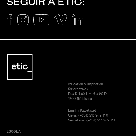
SEGUIR A ETIC:
education & inspiration
for creatives
Rua D. Luís I, nº 6 e 20 D
1200-151 Lisboa
Email:
info@etic.pt
Geral: (+351) 213 942 140
Secretaria: (+351) 213 942 141
ESCOLA