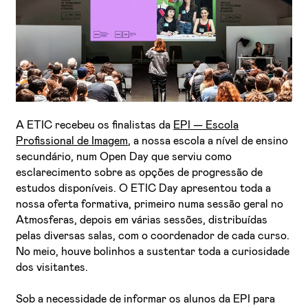
A ETIC recebeu os finalistas da
EPI — Escola
Li e aceito a
Política de Privacidade
Profissional de Imagem
, a nossa escola a nível de ensino
secundário, num Open Day que serviu como
Aceito receber emails sobre novidades da ETIC
esclarecimento sobre as opções de progressão de
estudos disponíveis. O ETIC Day apresentou toda a
nossa oferta formativa, primeiro numa sessão geral no
Atmosferas, depois em várias sessões, distribuídas
pelas diversas salas, com o coordenador de cada curso.
No meio, houve bolinhos a sustentar toda a curiosidade
dos visitantes.
Sob a necessidade de informar os alunos da EPI para