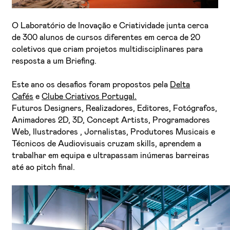
O Laboratório de Inovação e Criatividade junta cerca
de 300 alunos de cursos diferentes em cerca de 20
coletivos que criam projetos multidisciplinares para
resposta a um Briefing.
Este ano os desafios foram propostos pela
Delta
Cafés
e
Clube Criativos Portugal.
Li e aceito a
Política de Privacidade
Futuros Designers, Realizadores, Editores, Fotógrafos,
Animadores 2D, 3D, Concept Artists, Programadores
Aceito receber emails sobre novidades da ETIC
Web, Ilustradores , Jornalistas, Produtores Musicais e
Técnicos de Audiovisuais cruzam skills, aprendem a
trabalhar em equipa e ultrapassam inúmeras barreiras
até ao pitch final.