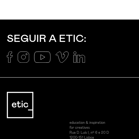
SEGUIR A ETIC:
education & inspiration
for creatives
Rua D. Luís I, nº 6 e 20 D
1200-151 Lisboa