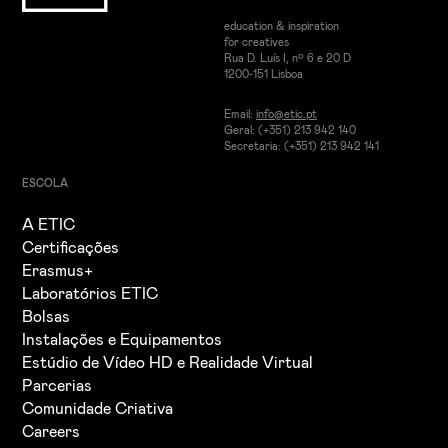
education & inspiration
for creatives
Rua D. Luís I, nº 6 e 20 D
1200-151 Lisboa
Email:
info@etic.pt
Geral: (+351) 213 942 140
Secretaria: (+351) 213 942 141
ESCOLA
A ETIC
Certificações
Erasmus+
Laboratórios ETIC
Bolsas
Instalações e Equipamentos
Estúdio de Vídeo HD e Realidade Virtual
Parcerias
Comunidade Criativa
Careers