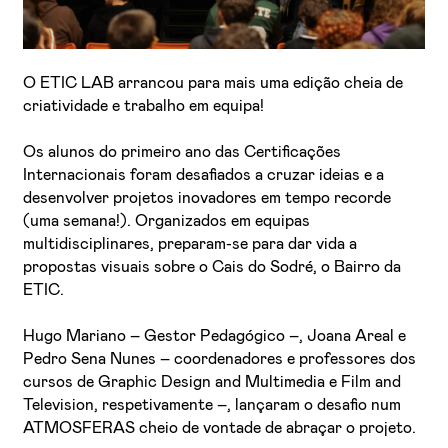
O ETIC LAB arrancou para mais uma edição cheia de
criatividade e trabalho em equipa!
Os alunos do primeiro ano das Certificações
Internacionais foram desafiados a cruzar ideias e a
desenvolver projetos inovadores em tempo recorde
Li e aceito a
Política de Privacidade
(uma semana!). Organizados em equipas
Aceito receber emails sobre novidades da ETIC
multidisciplinares, preparam-se para dar vida a
propostas visuais sobre o Cais do Sodré, o Bairro da
ETIC.
Hugo Mariano – Gestor Pedagógico –, Joana Areal e
Pedro Sena Nunes – coordenadores e professores dos
cursos de Graphic Design and Multimedia e Film and
Television, respetivamente –, lançaram o desafio num
ATMOSFERAS cheio de vontade de abraçar o projeto.