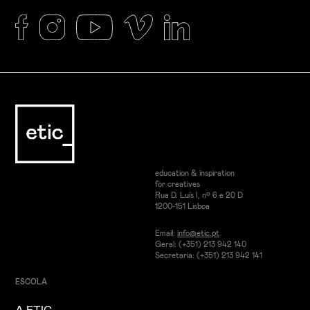
education & inspiration
for creatives
Rua D. Luís I, nº 6 e 20 D
1200-151 Lisboa
Email:
info@etic.pt
Geral: (+351) 213 942 140
Secretaria: (+351) 213 942 141
ESCOLA