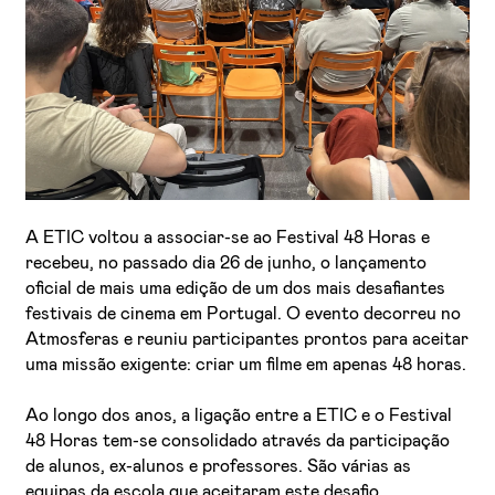
Li e aceito a
Política de Privacidade
A ETIC voltou a associar-se ao Festival 48 Horas e
Aceito receber emails sobre novidades da ETIC
recebeu, no passado dia 26 de junho, o lançamento
oficial de mais uma edição de um dos mais desafiantes
festivais de cinema em Portugal. O evento decorreu no
Atmosferas e reuniu participantes prontos para aceitar
uma missão exigente: criar um filme em apenas 48 horas.
Ao longo dos anos, a ligação entre a ETIC e o Festival
48 Horas tem-se consolidado através da participação
de alunos, ex-alunos e professores. São várias as
equipas da escola que aceitaram este desafio,