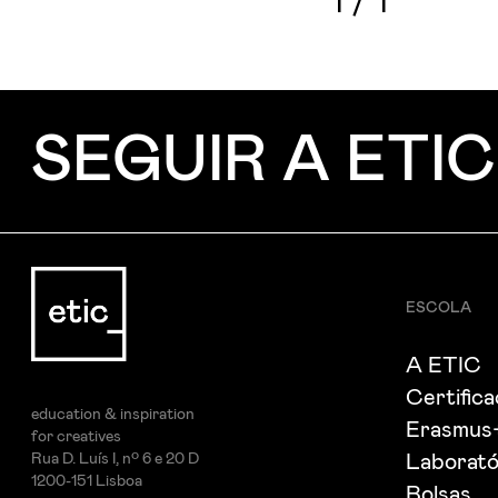
1
/
1
SEGUIR A ETIC
ESCOLA
A ETIC
Certific
education & inspiration
Erasmus
for creatives
Rua D. Luís I, nº 6 e 20 D
Laborató
1200-151 Lisboa
Bolsas