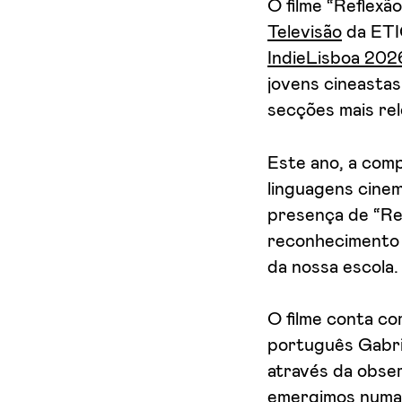
O filme “Reflexã
Aceito receber emails sobre novidades da ETIC
Televisão
da ETIC
IndieLisboa 202
jovens cineastas
secções mais rel
Este ano, a com
linguagens cinem
presença de “Re
reconhecimento 
da nossa escola.
O filme conta co
português Gabrie
através da obse
emergimos numa 