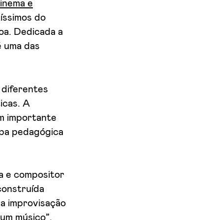
inema e
íssimos do
boa. Dedicada a
é uma das
 diferentes
icas. A
um importante
ipa pedagógica
ta e compositor
construída
da improvisação
um músico”.