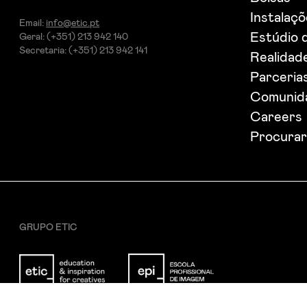
Instalaç
Email:
info@etic.pt
Estúdio 
Geral: (+351) 213 942 140
Secretaria: (+351) 213 942 141
Realidade
Parceria
Comunida
Careers
Procurar
GRUPO ETIC