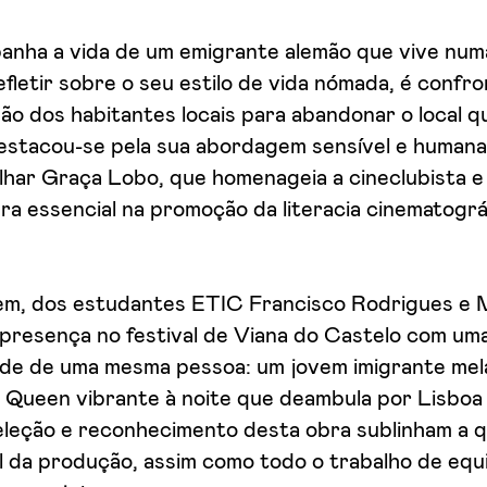
ha a vida de um emigrante alemão que vive num
efletir sobre o seu estilo de vida nómada, é confr
o dos habitantes locais para abandonar o local qu
 destacou-se pela sua abordagem sensível e human
lhar Graça Lobo, que homenageia a cineclubista 
ra essencial na promoção da literacia cinematográ
m, dos estudantes ETIC Francisco Rodrigues e M
resença no festival de Viana do Castelo com um
dade de uma mesma pessoa: um jovem imigrante mel
 Queen vibrante à noite que deambula por Lisboa 
seleção e reconhecimento desta obra sublinham a 
al da produção, assim como todo o trabalho de equ