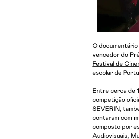
Aceito receber emails sobre novidades da ETIC
O documentário 
vencedor do Pré
Festival de Cin
escolar de Portug
Entre cerca de 1
competição ofici
SEVERIN, também
contaram com mai
composto por es
Audiovisuais, Mu