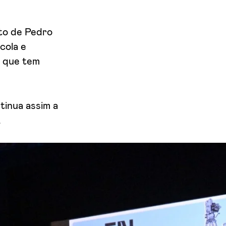
nto de Pedro
cola e
 que tem
inua assim a
.