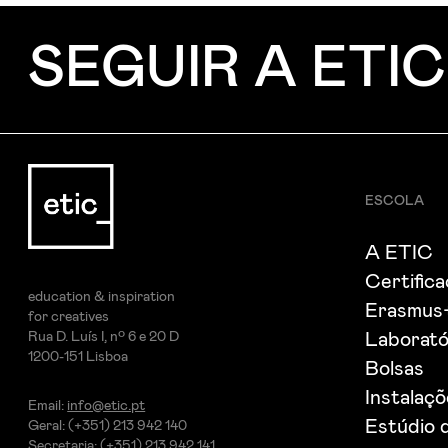
SEGUIR A ETIC
ESCOLA
A ETIC
Certific
education & inspiration
Erasmus
for creatives
Rua D. Luís I, nº 6 e 20 D
Laborató
1200-151 Lisboa
Bolsas
Instalaç
Email:
info@etic.pt
Estúdio 
Geral: (+351) 213 942 140
Secretaria: (+351) 213 942 141