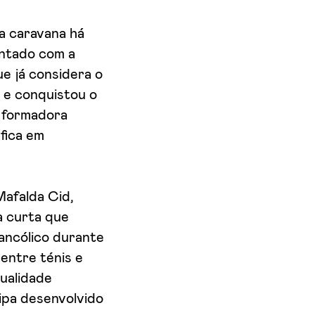
a caravana há
ontado com a
e já considera o
a e conquistou o
e formadora
fica em
afalda Cid,
a curta que
ancólico durante
entre ténis e
qualidade
ipa desenvolvido