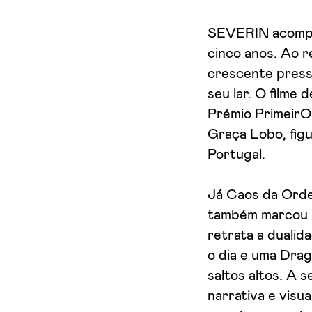
SEVERIN acompan
cinco anos. Ao r
crescente pressã
seu lar. O filme
Prémio PrimeirO
Graça Lobo, figu
Portugal.
Já Caos da Orde
também marcou p
retrata a duali
o dia e uma Drag
saltos altos. A 
narrativa e visu