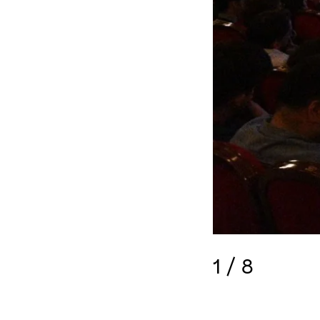
1
/
8