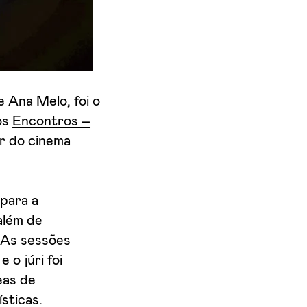
Ana Melo, foi o
os
Encontros –
r do cinema
 para a
além de
 As sessões
o júri foi
eas de
sticas.