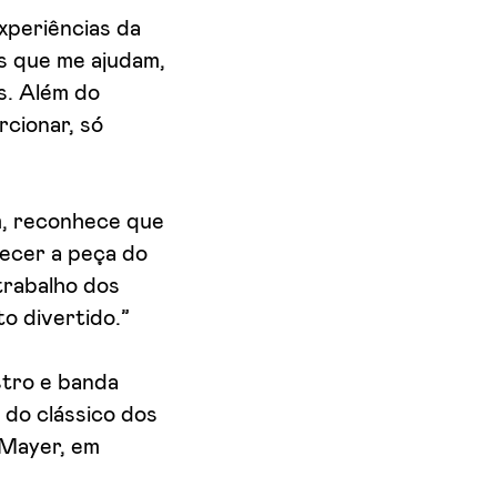
experiências da
s que me ajudam,
s. Além do
rcionar, só
m, reconhece que
hecer a peça do
trabalho dos
to divertido.”
stro e banda
 do clássico dos
 Mayer, em