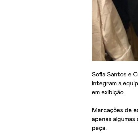
Aceito receber emails sobre novidades da ETIC
Sofia Santos e C
integram a equi
em exibição.
Marcações de es
apenas algumas 
peça.