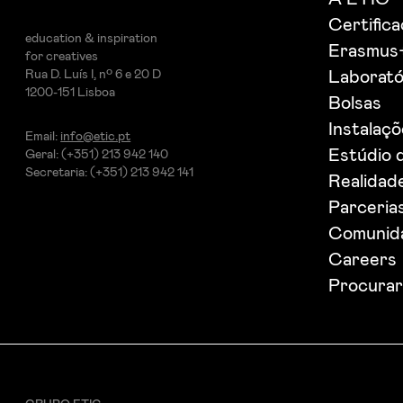
Certific
education & inspiration
Erasmus
for creatives
Rua D. Luís I, nº 6 e 20 D
Laborató
1200-151 Lisboa
Bolsas
Instalaç
Email:
info@etic.pt
Estúdio 
Geral: (+351) 213 942 140
Secretaria: (+351) 213 942 141
Realidade
Parceria
Comunida
Careers
Procurar