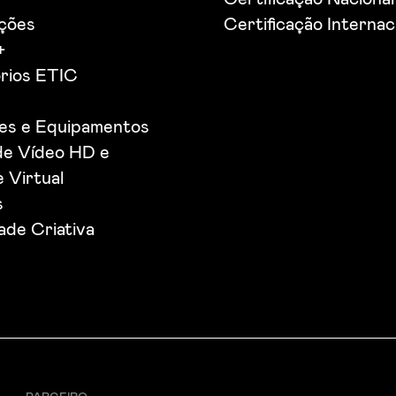
ações
Certificação Internac
+
rios ETIC
ões e Equipamentos
de Vídeo HD e
 Virtual
s
de Criativa