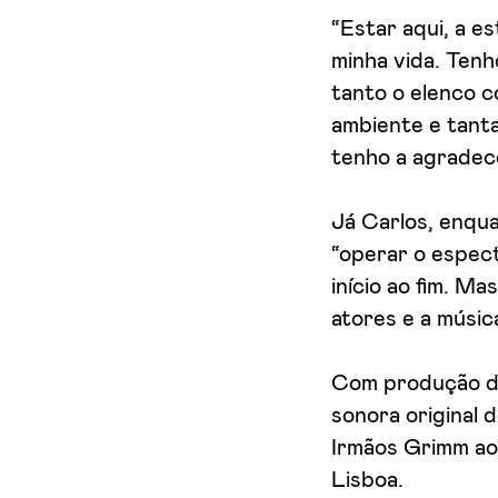
“Estar aqui, a e
minha vida. Tenh
tanto o elenco 
ambiente e tanta
tenho a agradece
Já Carlos, enqua
“operar o espect
início ao fim. M
atores e a músic
Com produção da
sonora original 
Irmãos Grimm ao
Lisboa.