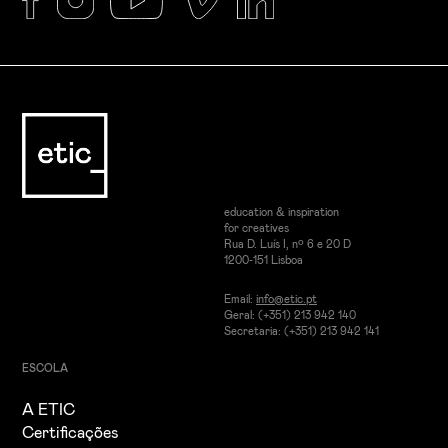
education & inspiration
for creatives
Rua D. Luís I, nº 6 e 20 D
1200-151 Lisboa
Email:
info@etic.pt
Geral: (+351) 213 942 140
Secretaria: (+351) 213 942 141
ESCOLA
A ETIC
Certificações