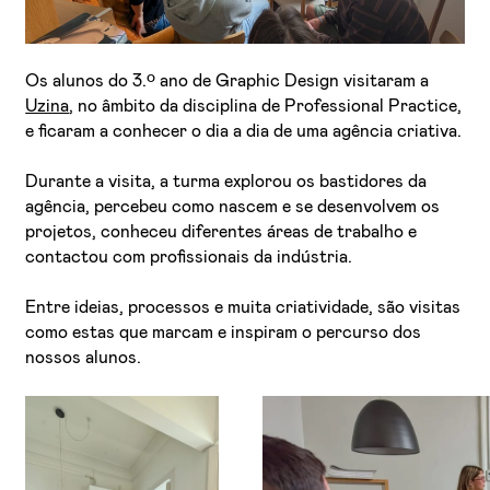
Os alunos do 3.º ano de Graphic Design visitaram a
Uzina
, no âmbito da disciplina de Professional Practice,
e ficaram a conhecer o dia a dia de uma agência criativa.
Durante a visita, a turma explorou os bastidores da
agência, percebeu como nascem e se desenvolvem os
Li e aceito a
Política de Privacidade
projetos, conheceu diferentes áreas de trabalho e
contactou com profissionais da indústria.
Aceito receber emails sobre novidades da ETIC
Entre ideias, processos e muita criatividade, são visitas
como estas que marcam e inspiram o percurso dos
nossos alunos.