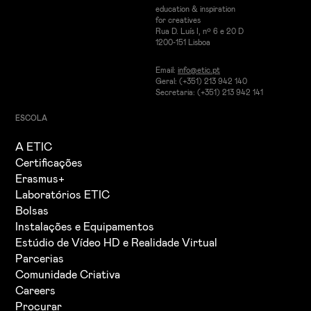
education & inspiration
for creatives
Rua D. Luís I, nº 6 e 20 D
1200-151 Lisboa
Email:
info@etic.pt
Geral: (+351) 213 942 140
Secretaria: (+351) 213 942 141
ESCOLA
A ETIC
Certificações
Erasmus+
Laboratórios ETIC
Bolsas
Instalações e Equipamentos
Estúdio de Vídeo HD e Realidade Virtual
Parcerias
Comunidade Criativa
Careers
Procurar