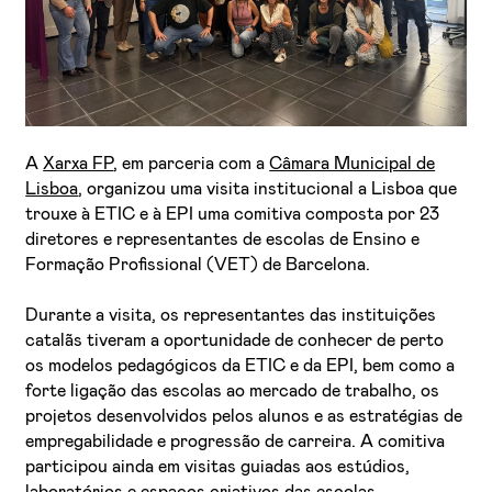
A
Xarxa FP
, em parceria com a
Câmara Municipal de
Lisboa
, organizou uma visita institucional a Lisboa que
trouxe à ETIC e à EPI uma comitiva composta por 23
Li e aceito a
Política de Privacidade
diretores e representantes de escolas de Ensino e
Aceito receber emails sobre novidades da ETIC
Formação Profissional (VET) de Barcelona.
Durante a visita, os representantes das instituições
catalãs tiveram a oportunidade de conhecer de perto
os modelos pedagógicos da ETIC e da EPI, bem como a
forte ligação das escolas ao mercado de trabalho, os
projetos desenvolvidos pelos alunos e as estratégias de
empregabilidade e progressão de carreira. A comitiva
participou ainda em visitas guiadas aos estúdios,