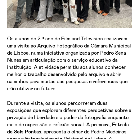
Os alunos do 2.º ano de Film and Television realizaram
uma visita ao Arquivo Fotográfico da Câmara Municipal
de Lisboa, numa iniciativa organizada por Pedro Sena
Nunes em articulação com o serviço educativo da
Li e aceito a
Política de Privacidade
instituição. A atividade permitiu aos alunos conhecer
Aceito receber emails sobre novidades da ETIC
melhor o trabalho desenvolvido pelo arquivo e abrir
caminhos para muitas das pesquisas e referências que
irão utilizar no futuro.
Durante a visita, os alunos percorreram duas
exposições que exploram diferentes perspetivas sobre a
privação de liberdade e o poder da fotografia enquanto
meio de expressão e reflexão social. A primeira,
Estrela
de Seis Pontas
, apresenta o olhar de Pedro Medeiros
sobre o Estabelecimento Prisional de Lisboa. A