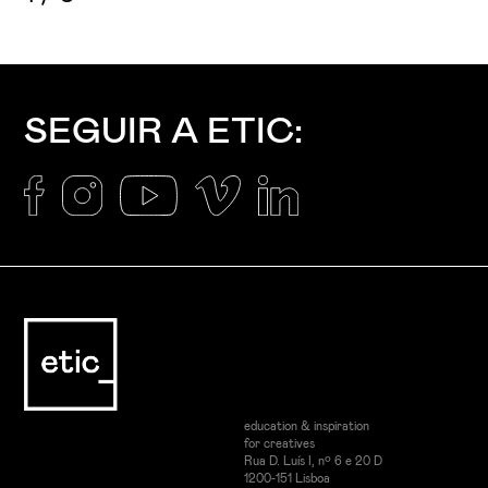
SEGUIR A ETIC:
education & inspiration
for creatives
Rua D. Luís I, nº 6 e 20 D
1200-151 Lisboa