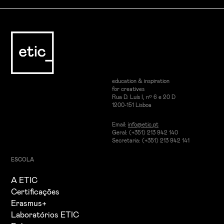
education & inspiration
for creatives
Rua D. Luís I, nº 6 e 20 D
1200-151 Lisboa
Email:
info@etic.pt
Geral: (+351) 213 942 140
Secretaria: (+351) 213 942 141
ESCOLA
A ETIC
Certificações
Erasmus+
Laboratórios ETIC