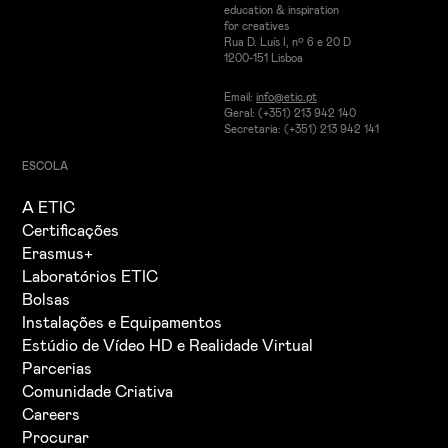
education & inspiration
for creatives
Rua D. Luís I, nº 6 e 20 D
1200-151 Lisboa
Email:
info@etic.pt
Geral: (+351) 213 942 140
Secretaria: (+351) 213 942 141
ESCOLA
A ETIC
Certificações
Erasmus+
Laboratórios ETIC
Bolsas
Instalações e Equipamentos
Estúdio de Vídeo HD e Realidade Virtual
Parcerias
Comunidade Criativa
Careers
Procurar