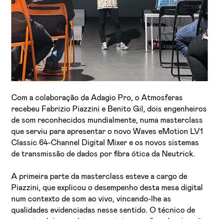
Com a colaboração da Adagio Pro, o Atmosferas
Li e aceito a
Política de Privacidade
recebeu Fabrizio Piazzini e Benito Gil, dois engenheiros
Aceito receber emails sobre novidades da ETIC
de som reconhecidos mundialmente, numa masterclass
que serviu para apresentar o novo Waves eMotion LV1
Classic 64-Channel Digital Mixer e os novos sistemas
de transmissão de dados por fibra ótica da Neutrick.
A primeira parte da masterclass esteve a cargo de
Piazzini, que explicou o desempenho desta mesa digital
num contexto de som ao vivo, vincando-lhe as
qualidades evidenciadas nesse sentido. O técnico de