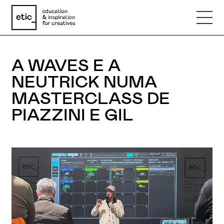
A WAVES E A
Nome
NEUTRICK NUMA
MASTERCLASS DE
Email
PIAZZINI E GIL
Telefone
Motivo
Mensagem