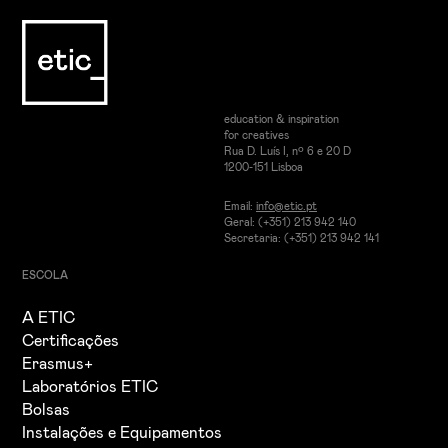
education & inspiration
for creatives
Rua D. Luís I, nº 6 e 20 D
1200-151 Lisboa
Email:
info@etic.pt
Geral: (+351) 213 942 140
Secretaria: (+351) 213 942 141
ESCOLA
A ETIC
Certificações
Erasmus+
Laboratórios ETIC
Bolsas
Instalações e Equipamentos