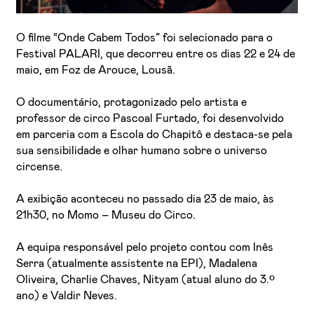
O filme “Onde Cabem Todos” foi selecionado para o
Festival PALARI, que decorreu entre os dias 22 e 24 de
maio, em Foz de Arouce, Lousã.
O documentário, protagonizado pelo artista e
professor de circo Pascoal Furtado, foi desenvolvido
em parceria com a Escola do Chapitô e destaca-se pela
Li e aceito a
Política de Privacidade
sua sensibilidade e olhar humano sobre o universo
Aceito receber emails sobre novidades da ETIC
circense.
A exibição aconteceu no passado dia 23 de maio, às
21h30, no Momo – Museu do Circo.
A equipa responsável pelo projeto contou com Inês
Serra (atualmente assistente na EPI), Madalena
Oliveira, Charlie Chaves, Nityam (atual aluno do 3.º
ano) e Valdir Neves.