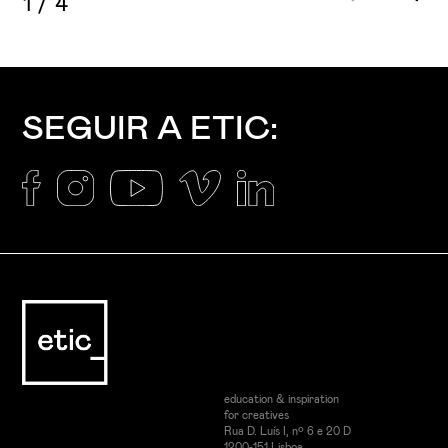
1
/
4
SEGUIR A ETIC:
education & inspiration
for creatives
Rua D. Luís I, nº 6 e 20 D
1200-151 Lisboa