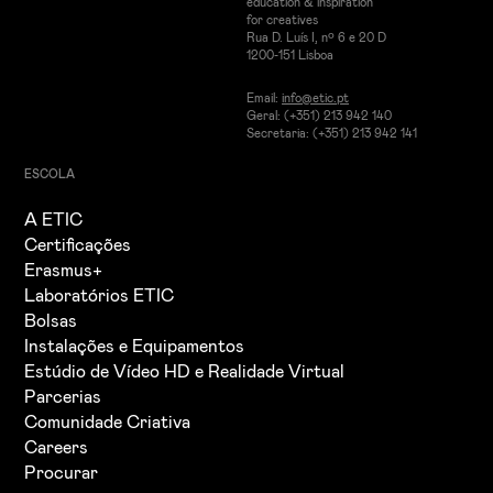
education & inspiration
for creatives
Rua D. Luís I, nº 6 e 20 D
1200-151 Lisboa
Email:
info@etic.pt
Geral: (+351) 213 942 140
Secretaria: (+351) 213 942 141
ESCOLA
A ETIC
Certificações
Erasmus+
Laboratórios ETIC
Bolsas
Instalações e Equipamentos
Estúdio de Vídeo HD e Realidade Virtual
Parcerias
Comunidade Criativa
Careers
Procurar