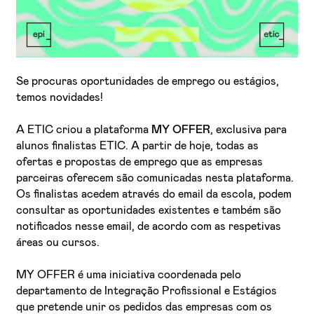
Se procuras oportunidades de emprego ou estágios,
temos novidades!
A ETIC criou a plataforma
MY OFFER
, exclusiva para
Li e aceito a
Política de Privacidade
alunos finalistas ETIC. A partir de hoje, todas as
ofertas e propostas de emprego que as empresas
Aceito receber emails sobre novidades da ETIC
parceiras oferecem são comunicadas nesta plataforma.
Os finalistas acedem através do email da escola, podem
consultar as oportunidades existentes e também são
notificados nesse email, de acordo com as respetivas
áreas ou cursos.
MY OFFER é uma iniciativa coordenada pelo
departamento de Integração Profissional e Estágios
que pretende unir os pedidos das empresas com os