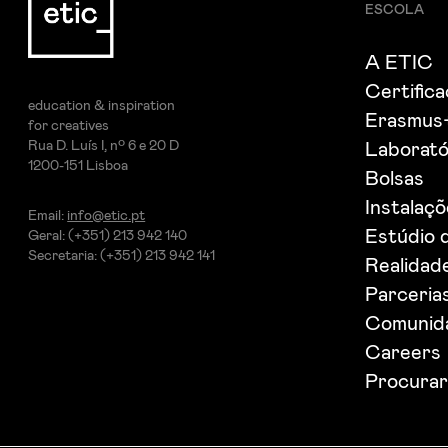
ESCOLA
A ETIC
Certific
education & inspiration
Erasmus
for creatives
Rua D. Luís I, nº 6 e 20 D
Laborató
1200-151 Lisboa
Bolsas
Instalaç
Email:
info@etic.pt
Estúdio 
Geral: (+351) 213 942 140
Secretaria: (+351) 213 942 141
Realidade
Parceria
Comunida
Careers
Procurar