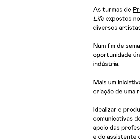
Aceito receber emails sobre novidades da ETIC
As turmas de
Pr
Life
expostos n
diversos artista
Num fim de sema
oportunidade úni
indústria.
Mais um iniciati
criação de uma 
Idealizar e prod
comunicativas de
apoio das profes
e do assistente 