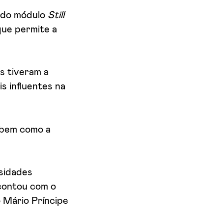
 do módulo
Still
que permite a
s tiveram a
s influentes na
, bem como a
ssidades
 contou com o
o Mário Príncipe