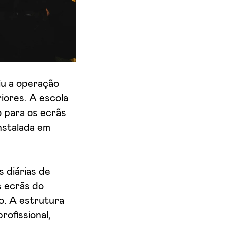
iu a operação
iores. A escola
 para os ecrãs
nstalada em
s diárias de
s ecrãs do
o. A estrutura
rofissional,