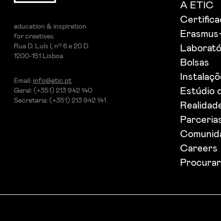
A ETIC
Certific
education & inspiration
Erasmus
for creatives
Rua D. Luís I, nº 6 e 20 D
Laborató
1200-151 Lisboa
Bolsas
Instalaç
Email:
info@etic.pt
Estúdio 
Geral: (+351) 213 942 140
Secretaria: (+351) 213 942 141
Realidade
Parceria
Comunida
Careers
Procurar