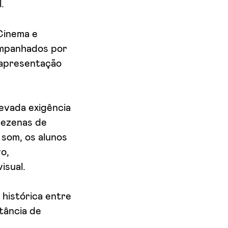
.
Cinema e
ompanhados por
 apresentação
evada exigência
dezenas de
 som, os alunos
o,
isual.
 histórica entre
tância de