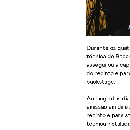
Aceito receber emails sobre novidades da ETIC
Durante os quat
técnica do Bacan
assegurou a cap
do recinto e par
backstage.
Ao longo dos dia
emissão em dire
recinto e para 
técnica instalad