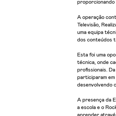
proporcionando a
A operação cont
Televisão, Real
uma equipa técni
dos conteúdos tr
Esta foi uma opo
técnica, onde c
profissionais. D
participaram em 
desenvolvendo c
A presença da ET
a escola e o Roc
aprender atravé