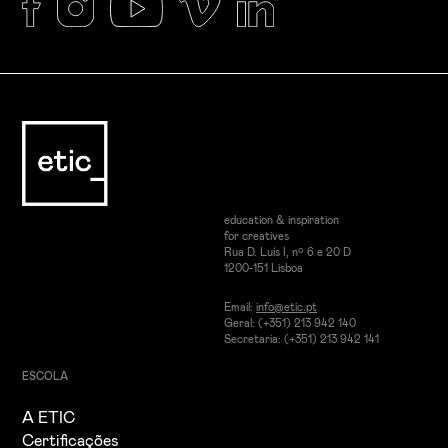
education & inspiration
for creatives
Rua D. Luís I, nº 6 e 20 D
1200-151 Lisboa
Email:
info@etic.pt
Geral: (+351) 213 942 140
Secretaria: (+351) 213 942 141
ESCOLA
A ETIC
Certificações