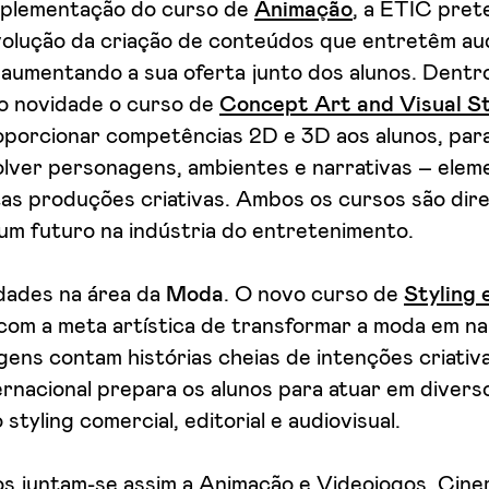
mplementação do curso de
Animação
, a ETIC pre
olução da criação de conteúdos que entretêm au
 aumentando a sua oferta junto dos alunos. Dentr
o novidade o curso de
Concept Art and Visual St
oporcionar competências 2D e 3D aos alunos, para
lver personagens, ambientes e narrativas – eleme
as produções criativas. Ambos os cursos são dir
um futuro na indústria do entretenimento.
dades na área da
Moda
. O novo curso de
Styling 
com a meta artística de transformar a moda em nar
gens contam histórias cheias de intenções criativ
ernacional prepara os alunos para atuar em diver
 styling comercial, editorial e audiovisual.
s juntam-se assim a Animação e Videojogos, Cinem