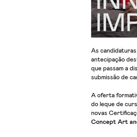
Aceito receber emails sobre novidades da ETIC
As candidaturas 
antecipação dest
que passam a di
submissão de ca
A oferta formati
do leque de curs
novas Certificaç
Concept Art
an