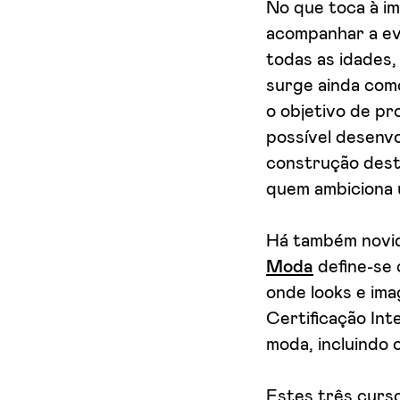
No que toca à i
acompanhar a ev
todas as idades,
surge ainda com
o objetivo de pr
possível desenvo
construção dest
quem ambiciona 
Há também novi
Moda
define-se 
onde looks e ima
Certificação Int
moda, incluindo o
Estes três curso