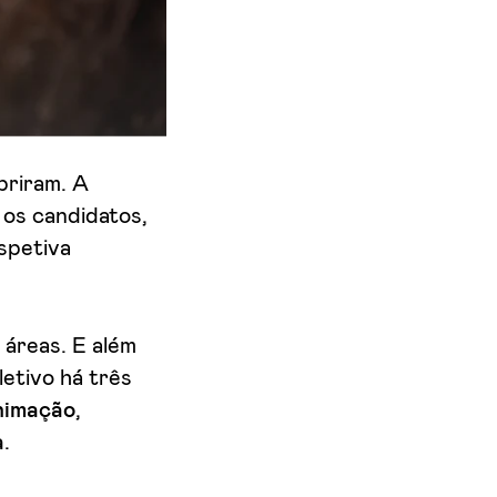
briram. A
 os candidatos,
spetiva
 áreas. E além
letivo há três
nimação
,
a
.