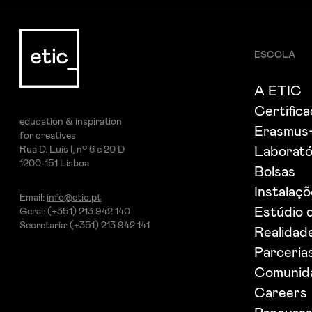
ESCOLA
A ETIC
Certific
education & inspiration
Erasmus
for creatives
Rua D. Luís I, nº 6 e 20 D
Laborató
1200-151 Lisboa
Bolsas
Instalaç
Email:
info@etic.pt
Estúdio 
Geral: (+351) 213 942 140
Secretaria: (+351) 213 942 141
Realidade
Parceria
Comunida
Careers