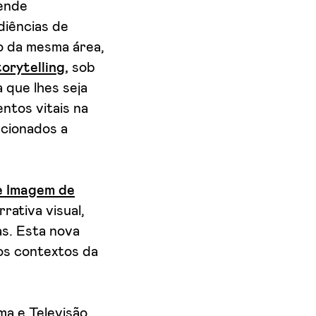
tende
diências de
o da mesma área,
orytelling
,
sob
 que lhes seja
ntos vitais na
ecionados a
e Imagem de
rativa visual,
as. Esta nova
sos contextos da
a e Televisão,