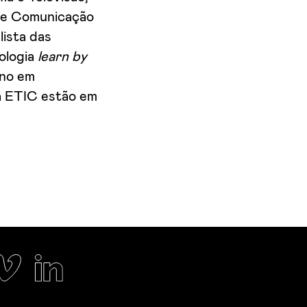
o e Comunicação
lista das
ologia
learn by
ino em
a ETIC estão em