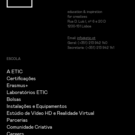
education & inspiration
for creatives
Rua D. Luís I, nº 6 e 20 D
1200-151 Lisboa
Email:
info@etic.pt
Geral: (+351) 213 942 140
Secretaria: (+351) 213 942 141
ESCOLA
A ETIC
Certificações
Erasmus+
Laboratórios ETIC
Bolsas
Instalações e Equipamentos
Estúdio de Vídeo HD e Realidade Virtual
Parcerias
Comunidade Criativa
Careers