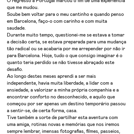
O regresso a Portugal marcou o fim de uma experiência
que me mudou.
Soube bem voltar para o meu cantinho e quando penso
em Barcelona, faço-o com carinho e com muita
saudade.
Durante muito tempo, questionei-me se estava a tomar
a decisão certa, se estava preparada para uma mudança
tão radical ou se acabaria por me arrepender por não ir
para Barcelona. Hoje, tudo o que consigo imaginar é o
Li e aceito a
Política de Privacidade
quanto teria perdido se não tivesse abraçado este
desafio.
Aceito receber emails sobre novidades da ETIC
Ao longo destes meses aprendi a ser mais
independente, havia muita liberdade, a lidar com a
ansiedade, a valorizar a minha própria companhia e a
encontrar conforto no desconhecido, e aquilo que
começou por ser apenas um destino temporário passou
a sentir-se, de certa forma, casa.
Tive também a sorte de partilhar esta aventura com
uma amiga, rotinas novas e memórias que nos iremos
sempre lembrar, imensas fotografias, filmes, passeios,