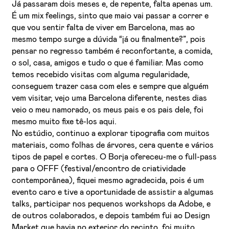
Já passaram dois meses e, de repente, falta apenas um.
É um mix feelings, sinto que maio vai passar a correr e
que vou sentir falta de viver em Barcelona, mas ao
mesmo tempo surge a dúvida “já ou finalmente?”, pois
pensar no regresso também é reconfortante, a comida,
o sol, casa, amigos e tudo o que é familiar. Mas como
temos recebido visitas com alguma regularidade,
conseguem trazer casa com eles e sempre que alguém
vem visitar, vejo uma Barcelona diferente, nestes dias
veio o meu namorado, os meus pais e os pais dele, foi
mesmo muito fixe tê-los aqui.
No estúdio, continuo a explorar tipografia com muitos
materiais, como folhas de árvores, cera quente e vários
tipos de papel e cortes. O Borja ofereceu-me o full-pass
para o OFFF (festival/encontro de criatividade
contemporânea), fiquei mesmo agradecida, pois é um
evento caro e tive a oportunidade de assistir a algumas
talks, participar nos pequenos workshops da Adobe, e
de outros colaborados, e depois também fui ao Design
Market que havia no exterior do recinto, foi muito