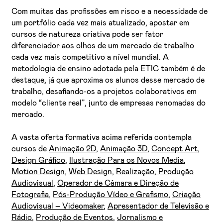
Com muitas das profissões em risco e a necessidade de
um portfólio cada vez mais atualizado, apostar em
cursos de natureza criativa pode ser fator
diferenciador aos olhos de um mercado de trabalho
cada vez mais competitivo a nível mundial. A
metodologia de ensino adotada pela ETIC também é de
destaque, já que aproxima os alunos desse mercado de
trabalho, desafiando-os a projetos colaborativos em
modelo “cliente real”, junto de empresas renomadas do
mercado.
A vasta oferta formativa acima referida contempla
cursos de
Animação 2D
,
Animação 3D
,
Concept Art
,
Design Gráfico
,
Ilustração Para os Novos Media
,
Motion Design
,
Web Design
,
Realização
,
Produção
Audiovisual
,
Operador de Câmara e Direção de
Fotografia
,
Pós-Produção Vídeo e Grafismo
,
Criação
Audiovisual – Videomaker
,
Apresentador de Televisão e
Rádio
,
Produção de Eventos
,
Jornalismo e