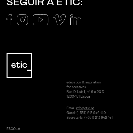
SEGUIR A ETIC:
education & inspiration
for creatives
Rua D. Luís I, nº 6 e 20 D
1200-151 Lisboa
Email:
info@etic.pt
Geral: (+351) 213 942 140
Secretaria: (+351) 213 942 141
ESCOLA