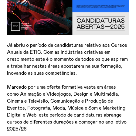
Já abriu o período de candidaturas relativo aos Cursos
Anuais da ETIC. Com as indústrias criativas em
crescimento este é o momento de todos os que aspiram
Li e aceito a
Política de Privacidade
a trabalhar nestas áreas apostarem na sua formação,
Aceito receber emails sobre novidades da ETIC
inovando as suas competências.
Marcado por uma oferta formativa vasta em áreas
como Animação e Videojogos, Design e Multimédia,
Cinema e Televisão, Comunicação e Produção de
Eventos, Fotografia, Moda, Música e Som e Marketing
Digital e Web, este período de candidaturas abrange
cursos de diferentes durações a começar no ano letivo
2025/26.