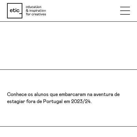
DIÁRIOS DE BORDO
Nome
EXPERIÊNCIAS ERASMUS+
Email
Telefone
Conhece os alunos que embarcaram na aventura de
estagiar fora de Portugal em 2023/24.
Motivo
Mensagem